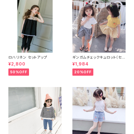
ロハリネン セットアップ
ギンガムチェックキュロット（セッ
トアップ）
¥2,800
¥1,984
50%OFF
20%OFF