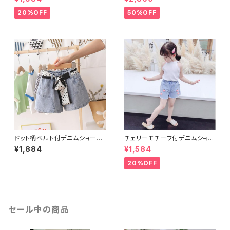
20%OFF
50%OFF
ドット柄ベルト付デニムショート
チェリーモチーフ付デニムショー
パンツ
トパンツ
¥1,884
¥1,584
20%OFF
セール中の商品