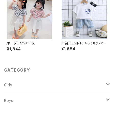
ボーダーワンピース
半袖プリントTシャツ（セットアッ
プ）
¥1,844
¥1,884
CATEGORY
Girls
トップス
Boys