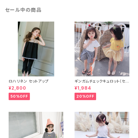
セール中の商品
ロハリネン セットアップ
ギンガムチェックキュロット（セッ
トアップ）
¥2,800
¥1,984
50%OFF
20%OFF